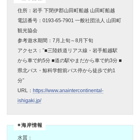
住所：岩手 下閉伊郡山田町船越 山田町船越
電話番号：0193-65-7901 一般社団法人 山田町
観光協会
参考遊水期間：7月上旬～8月下旬
アクセス："■三陸鉄道リアス線・岩手船越駅
から車で約5分 ■道の駅やまだから車で約3分 ■
県北バス・鯨科学館前バス停から徒歩で約1
分"
URL：
https://www.anaintercontinental-
ishigaki.jp/
✴︎海岸情報
水質：