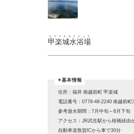
カブラキヨクジョウ
甲楽城水浴場
✴︎基本情報
住所：福井 南越前町 甲楽城
電話番号：0778-48-2240 南越
参考遊水期間：7月中旬～8月下旬
アクセス：JR武生駅から桜橋経由
自動車道敦賀ICから車で30分