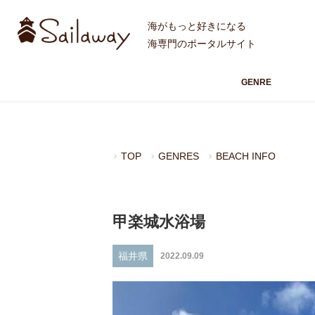
海がもっと好きになる
海専門のポータルサイト
GENRE
TOP
GENRES
BEACH INFO
甲楽城水浴場
福井県
2022.09.09