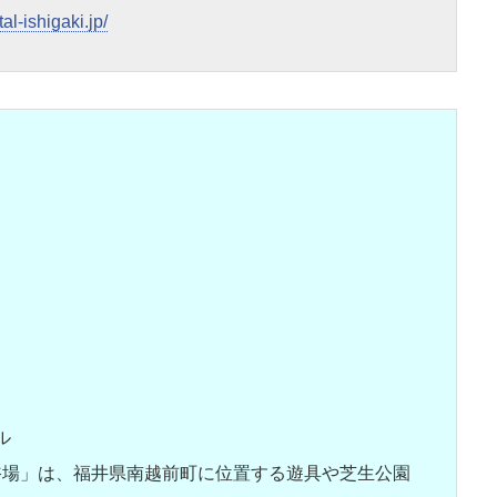
al-ishigaki.jp/
ル
浴場」は、福井県南越前町に位置する遊具や芝生公園