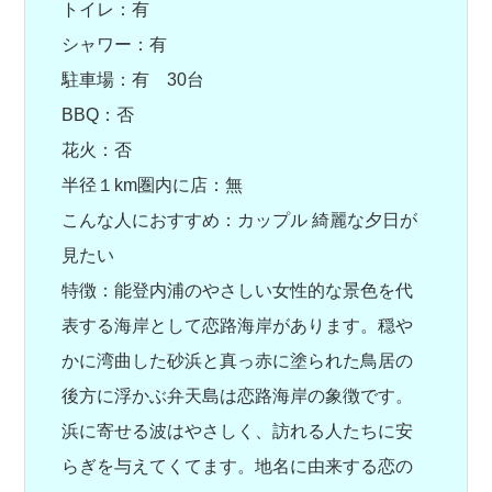
トイレ：有
シャワー：有
駐車場：有 30台
BBQ：否
花火：否
半径１km圏内に店：無
こんな人におすすめ：カップル 綺麗な夕日が
見たい
特徴：能登内浦のやさしい女性的な景色を代
表する海岸として恋路海岸があります。穏や
かに湾曲した砂浜と真っ赤に塗られた鳥居の
後方に浮かぶ弁天島は恋路海岸の象徴です。
浜に寄せる波はやさしく、訪れる人たちに安
らぎを与えてくてます。地名に由来する恋の