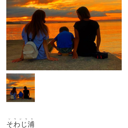
ソワジウラ
そわじ浦