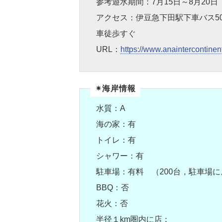
参考遊水期間：7月15日～8月20日
アクセス：伊豆急下田駅下車バス5
車徒歩すぐ
URL：
https://www.anaintercontinent
✴︎海岸情報
水質：A
海の家：有
トイレ：有
シャワー：有
駐車場：有料 （200台，駐車場
BBQ：否
花火：否
半径１km圏内に店：