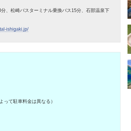
0分、松崎バスターミナル乗換バス15分、石部温泉下
al-ishigaki.jp/
によって駐車料金は異なる）