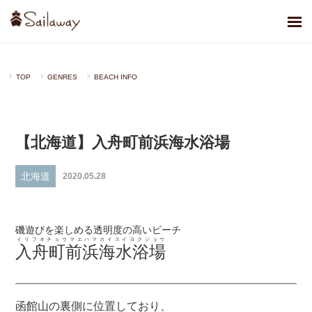
TOP
GENRES
BEACH INFO
【北海道】入舟町前浜海水浴場
北海道
2020.05.28
磯遊びを楽しめる透明度の高いビーチ
イリフネチョウマエハマカイスイヨクジョウ
入舟町前浜海水浴場
函館山の裏側に位置しており、