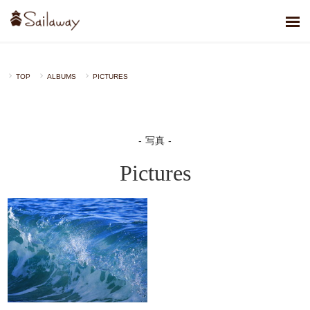
TOP
ALBUMS
PICTURES
写真
Pictures