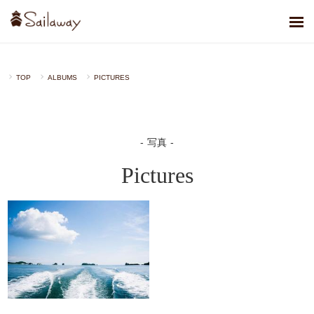
TOP
ALBUMS
PICTURES
写真
Pictures