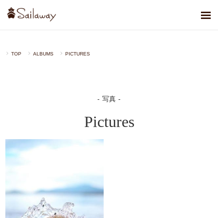
TOP
ALBUMS
PICTURES
写真
Pictures