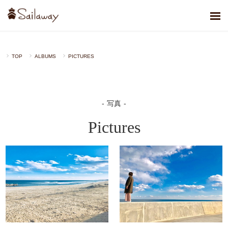
TOP
ALBUMS
PICTURES
写真
Pictures